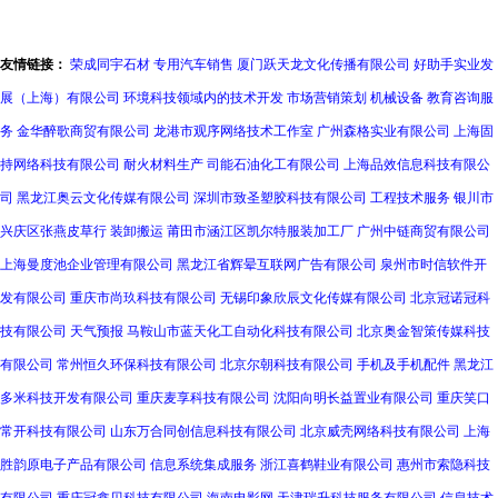
友情链接：
荣成同宇石材
专用汽车销售
厦门跃天龙文化传播有限公司
好助手实业发
展（上海）有限公司
环境科技领域内的技术开发
市场营销策划
机械设备
教育咨询服
务
金华醉歌商贸有限公司
龙港市观序网络技术工作室
广州森格实业有限公司
上海固
持网络科技有限公司
耐火材料生产
司能石油化工有限公司
上海品效信息科技有限公
司
黑龙江奥云文化传媒有限公司
深圳市致圣塑胶科技有限公司
工程技术服务
银川市
兴庆区张燕皮草行
装卸搬运
莆田市涵江区凯尔特服装加工厂
广州中链商贸有限公司
上海曼度池企业管理有限公司
黑龙江省辉晕互联网广告有限公司
泉州市时信软件开
发有限公司
重庆市尚玖科技有限公司
无锡印象欣辰文化传媒有限公司
北京冠诺冠科
技有限公司
天气预报
马鞍山市蓝天化工自动化科技有限公司
北京奥金智策传媒科技
有限公司
常州恒久环保科技有限公司
北京尔朝科技有限公司
手机及手机配件
黑龙江
多米科技开发有限公司
重庆麦享科技有限公司
沈阳向明长益置业有限公司
重庆笑口
常开科技有限公司
山东万合同创信息科技有限公司
北京威壳网络科技有限公司
上海
胜韵原电子产品有限公司
信息系统集成服务
浙江喜鹤鞋业有限公司
惠州市索隐科技