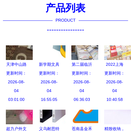
产品列表
PRODUCT
----------------
天津中山路
新学期文具
第二届临沂
2022上海
办公与文化
更新时间：
更新时间：
整理课 用
文化办公用
更新时间：
文具文化用
更新时间：
用品的百年
2026-08-
对工具，学
2026-08-
品展销订货
2026-08-
品展 探索
2026-08-
文脉
04
习效率翻倍
04
会开幕 品
04
学生用品与
04
03:01:00
16:55:05
牌效应彰
06:36:03
文化创意的
10:40:58
显，文化用
新篇章
品焕发新活
力
超力户外文
义乌耐思特
苍南县金禾
精致收纳，