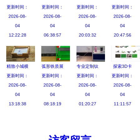
更新时间：
化用品厂
文化用品有
更新时间：
文化用品厂
更新时间：
更新时间：
品味生活
品质与自然
2026-08-
限公司 书
2026-08-
匠心铸就文
2026-08-
——广州名
2026-08-
的完美融合
04
写美好未来
04
化精品，创
04
阳文化用品
04
12:22:28
的文化产业
06:38:57
新引领时代
20:03:32
钥匙包Y29
20:47:56
先锋
潮流
产品展示
精致小城横
弧形铁质展
专业定制钛
探索3D卡
更新时间：
峰馆 上饶
更新时间：
架 机油、
合金旋转展
更新时间：
更新时间：
拼图 创意
文博会9文
2026-08-
润滑油、防
2026-08-
示架 库房
2026-08-
与趣味的立
2026-08-
化用品亮点
04
水涂料与五
04
精品货架的
04
体结合——
04
13:18:38
纷呈
金文化用品
08:18:19
价格、厂家
01:20:27
以苍南县金
11:11:57
的完美展示
与图片全解
乡大丰包装
方案
析
文化用品厂
为例